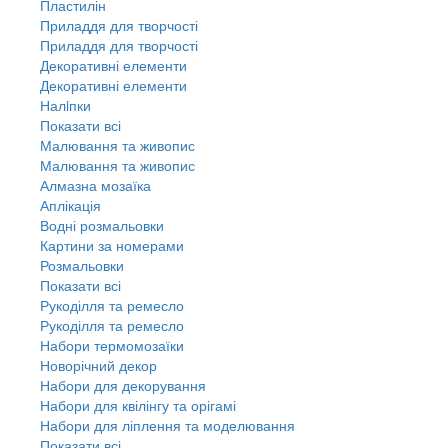
Пластилін
Приладдя для творчості
Приладдя для творчості
Декоративні елементи
Декоративні елементи
Налiпки
Показати всі
Малювання та живопис
Малювання та живопис
Алмазна мозаїка
Аплікація
Водні розмальовки
Картини за номерами
Розмальовки
Показати всі
Рукоділля та ремесло
Рукоділля та ремесло
Набори термомозаїки
Новорічний декор
Набори для декорування
Набори для квілінгу та орігамі
Набори для ліплення та моделювання
Показати всі