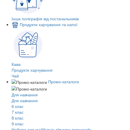
Інша поліграфія від постачальників
Продукти харчування та напої
Кава
Продукти харчування
Чай
Промо-каталоги
Для навчання
Для навчання
6 клас
7 клас
8 клас
9 клас
Набори для майбутніх дiвчаток першачкiв