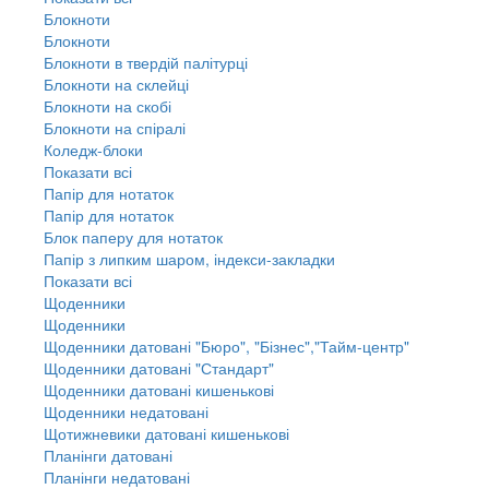
Блокноти
Блокноти
Блокноти в твердій палітурці
Блокноти на склейці
Блокноти на скобі
Блокноти на спіралі
Коледж-блоки
Показати всі
Папір для нотаток
Папір для нотаток
Блок паперу для нотаток
Папір з липким шаром, індекси-закладки
Показати всі
Щоденники
Щоденники
Щоденники датовані "Бюро", "Бізнес","Тайм-центр"
Щоденники датовані "Стандарт"
Щоденники датовані кишенькові
Щоденники недатовані
Щотижневики датовані кишенькові
Планінги датовані
Планінги недатовані