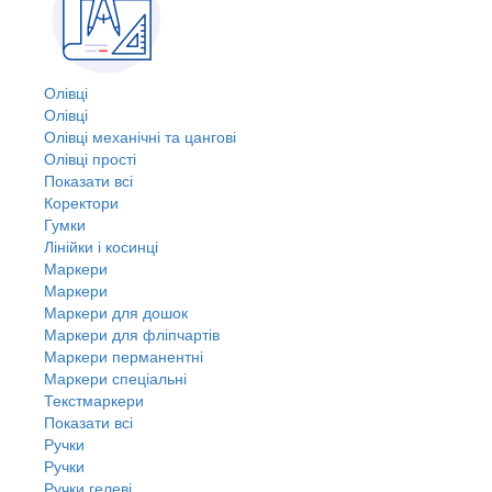
Олівці
Олівці
Олівці механічні та цангові
Олівці прості
Показати всі
Коректори
Гумки
Лінійки і косинці
Маркери
Маркери
Маркери для дошок
Маркери для фліпчартів
Маркери перманентні
Маркери спеціальні
Текстмаркери
Показати всі
Ручки
Ручки
Ручки гелеві