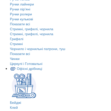
Ручки лайнери
Ручки пір'яні
Ручки ролери
Ручки кулькові
Показати всі
Стрижні, грифелі, чорнила
Стрижні, грифелі, чорнила
Грифелі
Стрижні
Чорнило і чорнильні патрони, туш
Показати всі
Чинки
Циркулі і Готовальні
Офісні дрібниці
Бейджі
Клей