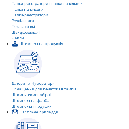
Папки-реєстратори і папки на кільцях
Папки на кільцях
Папки-реєстратори
Роздільники
Показати всі
Швидкозшивачi
Файли
Штемпельна продукція
Датери та Нумератори
Оснащення для печаток і штампів
Штампи самонабірні
Штемпельна фарба
Штемпельні подушки
Настільне приладдя