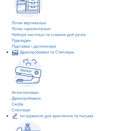
Лотки вертикальні
Лотки горизонтальні
Набори настільні та стакани для ручок
Підкладки
Підставки і диспенсери
Діркопробивачі та Степлери
Антистеплери
Діркопробивачі
Скоби
Степлери
Інструменти для креслення та письма