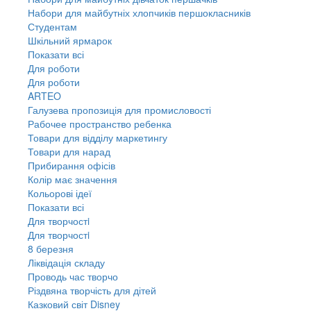
Набори для майбутніх хлопчиків першокласників
Студентам
Шкільний ярмарок
Показати всі
Для роботи
Для роботи
ARTEO
Галузева пропозиція для промисловості
Рабочее пространство ребенка
Товари для відділу маркетингу
Товари для нарад
Прибирання офісів
Колір має значення
Кольорові ідеї
Показати всі
Для творчостi
Для творчостi
8 березня
Ліквідація складу
Проводь час творчо
Різдвяна творчість для дітей
Казковий світ Disney